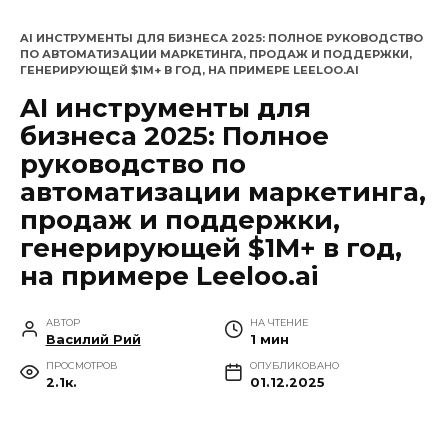
Перейти
к
AI ИНСТРУМЕНТЫ ДЛЯ БИЗНЕСА 2025: ПОЛНОЕ РУКОВОДСТВО
ПО АВТОМАТИЗАЦИИ МАРКЕТИНГА, ПРОДАЖ И ПОДДЕРЖКИ,
содержанию
ГЕНЕРИРУЮЩЕЙ $1M+ В ГОД, НА ПРИМЕРЕ LEELOO.AI
AI инструменты для
бизнеса 2025: Полное
руководство по
автоматизации маркетинга,
продаж и поддержки,
генерирующей $1M+ в год,
на примере Leeloo.ai
АВТОР
НА ЧТЕНИЕ
Василий Рий
1 мин
ПРОСМОТРОВ
ОПУБЛИКОВАНО
2.1к.
01.12.2025